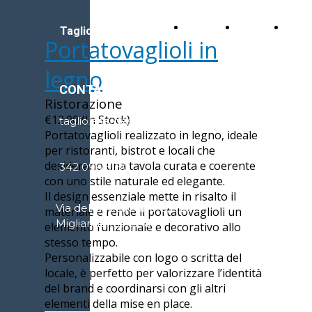
Home
Chi
Cont
Taglio Laser Design
Portatovaglioli in
siamo
legno
CONTATTI
Ristorazione
€12.00 (In Stock)
tagliolaserdesign@gmail.com
Portatovaglioli realizzato in legno, ideale
per ristoranti, bistrot e locali che
desiderano una tavola curata e coerente
342 096 8180
con uno stile naturale ed elegante.
Il design essenziale mette in risalto il
Via del Beccaccino, 3, 56019
materiale e rende il portatovaglioli un
Migliarino PI, Italia
elemento funzionale e decorativo allo
stesso tempo.
Personalizzabile con logo o scritta del
locale, è perfetto per valorizzare l’identità
del brand e coordinarsi con gli altri
elementi della mise en place.