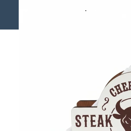
COOKIE
©
POLICY