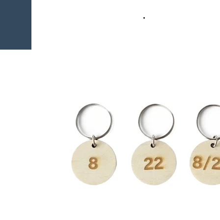
COOKIE
©
POLICY