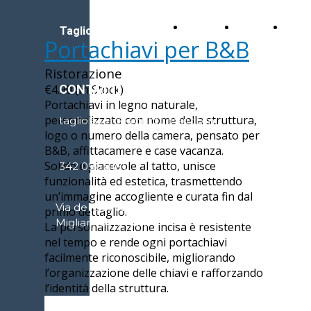
Home
Chi
Cont
Taglio Laser Design
Portachiavi per B&B
siamo
Ristorazione
CONTATTI
€4.90 (In Stock)
Portachiavi in legno naturale,
personalizzato con nome della struttura,
tagliolaserdesign@gmail.com
logo o numero della camera, pensato per
B&B, affittacamere e case vacanza.
Solido e piacevole al tatto, unisce
342 096 8180
funzionalità ed estetica, trasmettendo
un’immagine accogliente e curata fin dal
Via del Beccaccino, 3, 56019
primo dettaglio.
Migliarino PI, Italia
La personalizzazione incisa è resistente
nel tempo e rende ogni portachiavi
facilmente riconoscibile, migliorando
l’organizzazione delle chiavi e rafforzando
l’identità della struttura.